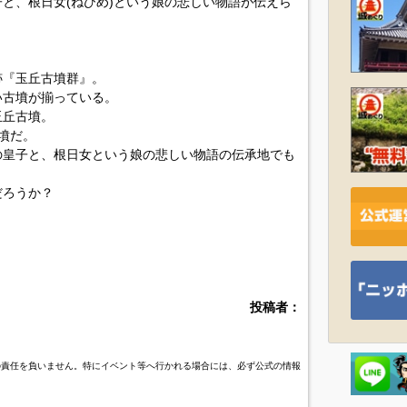
と、根日女(ねひめ)という娘の悲しい物語が伝えら
跡『玉丘古墳群』。
い古墳が揃っている。
玉丘古墳。
墳だ。
の皇子と、根日女という娘の悲しい物語の伝承地でも
だろうか？
投稿者：
の責任を負いません。特にイベント等へ行かれる場合には、必ず公式の情報