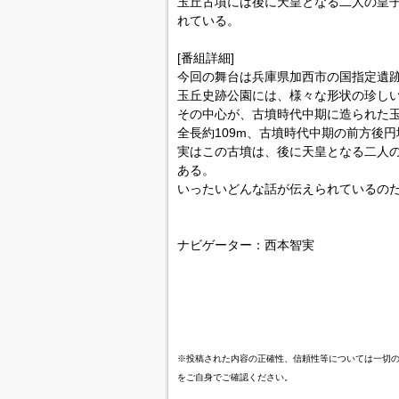
玉丘古墳には後に天皇となる二人の皇子
れている。
[番組詳細]
今回の舞台は兵庫県加西市の国指定遺
玉丘史跡公園には、様々な形状の珍し
その中心が、古墳時代中期に造られた
全長約109m、古墳時代中期の前方後円
実はこの古墳は、後に天皇となる二人
ある。
いったいどんな話が伝えられているの
ナビゲーター：西本智実
※投稿された内容の正確性、信頼性等については一切
をご自身でご確認ください。