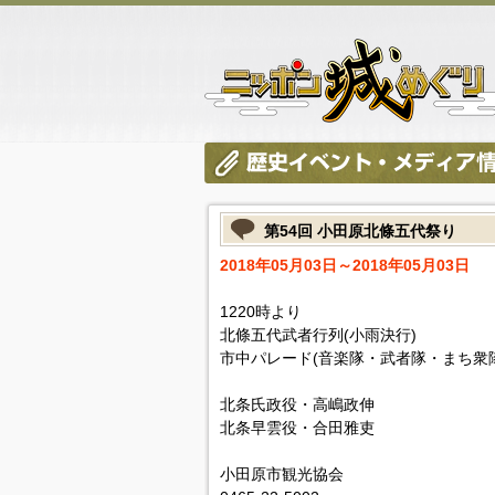
第54回 小田原北條五代祭り
2018年05月03日～2018年05月03日
1220時より
北條五代武者行列(小雨決行)
市中パレード(音楽隊・武者隊・まち衆隊
北条氏政役・高嶋政伸
北条早雲役・合田雅吏
小田原市観光協会