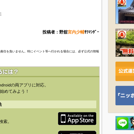
た
投稿者：野舘
宮内少輔
ｻﾗﾏﾝﾀﾞｰ
の責任を負いません。特にイベント等へ行かれる場合には、必ず公式の情報
ndroidの両アプリに対応。
始めてみよう！
法
を検索。