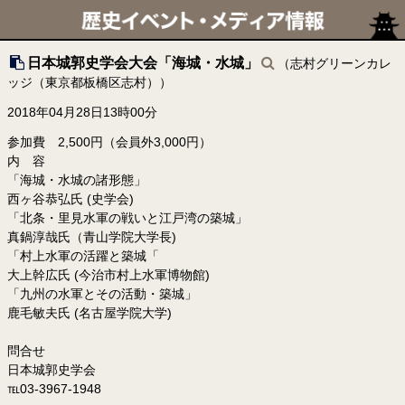
日本城郭史学会大会「海城・水城」
（志村グリーンカレ
ッジ（東京都板橋区志村））
2018年04月28日13時00分
参加費 2,500円（会員外3,000円）
内 容
「海城・水城の諸形態」
西ヶ谷恭弘氏 (史学会)
「北条・里見水軍の戦いと江戸湾の築城」
真鍋淳哉氏（青山学院大学長)
「村上水軍の活躍と築城「
大上幹広氏 (今治市村上水軍博物館)
「九州の水軍とその活動・築城」
鹿毛敏夫氏 (名古屋学院大学)
問合せ
日本城郭史学会
℡03-3967-1948