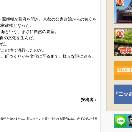
軍･源頼朝が幕府を開き、京都の公家政治からの独立を
武家政権となった。
は海という、まさに自然の要塞。
独自の文化を生んだ。
寺だ。
ぜこの地で流行ったのか。
き、町づくりから文化に至るまで、様々な謎に迫る。
投稿者：
の責任を負いません。特にイベント等へ行かれる場合には、必ず公式の情報