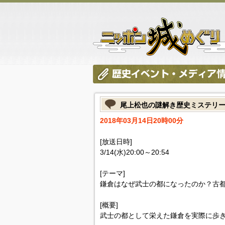
尾上松也の謎解き歴史ミステリ
2018年03月14日20時00分
[放送日時]
3/14(水)20:00～20:54
[テーマ]
鎌倉はなぜ武士の都になったのか？古
[概要]
武士の都として栄えた鎌倉を実際に歩