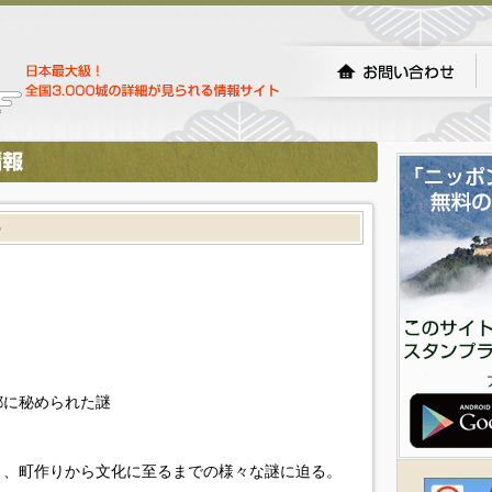
ー
都に秘められた謎
き、町作りから文化に至るまでの様々な謎に迫る。