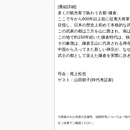
[番組詳細]
多くの観光客で賑わう古都･鎌倉。
ここで今から800年以上前に征夷大将
目指し、日本の歴史上初めて本格的な
この武家の都は三方を山に囲まれ、南
この地で約150年続いた鎌倉時代は、
その象徴は、鎌倉五山に代表される禅
中国から入ってきた新しい禅宗が、な
武士の都として栄えた鎌倉を実際に歩
司会：尾上松也
ゲスト：山田順子(時代考証家)
※投稿された内容の正確性、信頼性等については一切
をご自身でご確認ください。