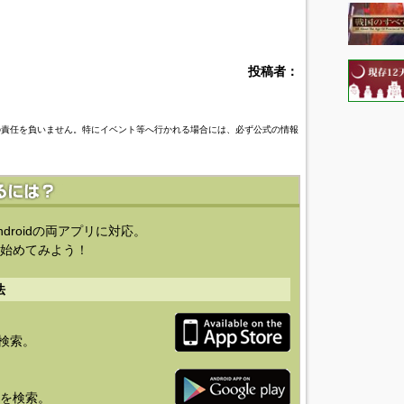
投稿者：
の責任を負いません。特にイベント等へ行かれる場合には、必ず公式の情報
ndroidの両アプリに対応。
始めてみよう！
法
を検索。
り」を検索。