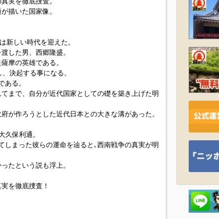
の真実を徹底捜査。
通が描いた国家像。
本は新しい時代を迎えた。
を渡した男、西郷隆盛。
た薩摩の英雄である。
し、決起する事になる。
である。
れてまで、自分が近代国家としての礎を築き上げた明
政府が作ろうとした近代日本との大きな溝があった。
？
大久保利通。
てしまった彼らの運命を辿ると､西南戦争の真実が明
かったという説も浮上。
真実を徹底捜査！