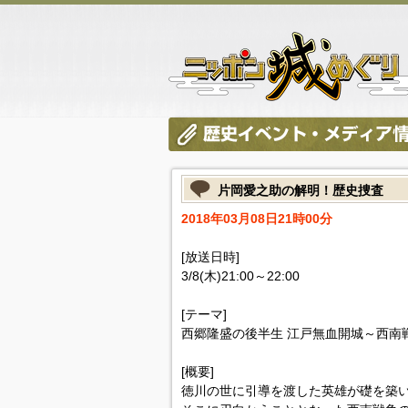
片岡愛之助の解明！歴史捜査
2018年03月08日21時00分
[放送日時]
3/8(木)21:00～22:00
[テーマ]
西郷隆盛の後半生 江戸無血開城～西南
[概要]
徳川の世に引導を渡した英雄が礎を築