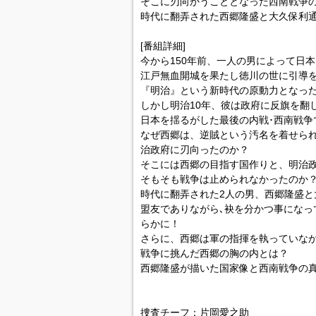
そこに刃向かうこととなった西南戦争
時代に翻弄された西郷隆盛と大久保利
[番組詳細]
今から150年前、一人の男によって日
江戸無血開城を果たし徳川の世に引導
『明治』という新時代の原動力となっ
しかし明治10年、彼は政府に反旗を翻
日本を揺るがした最後の内戦･西南戦争
なぜ西郷は、逆賊という汚名を着せら
治政府に刃向ったのか？
そこには西郷の目指す国作りと、明治
そもそも戦争は止められなかったのか
時代に翻弄された2人の男、西郷隆盛と
盟友でありながら､袂を分かつ事になっ
らかに！
さらに、西郷は軍の指揮を執っていな
戦争に挑んだ西郷の胸の内とは？
西郷隆盛が描いた国家像と西南戦争の
捜査チーフ：片岡愛之助