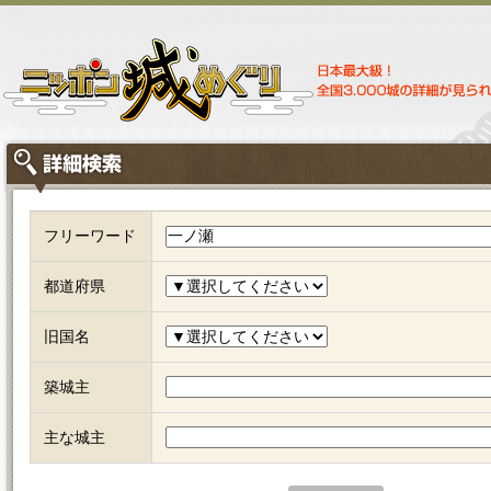
フリーワード
都道府県
旧国名
築城主
主な城主