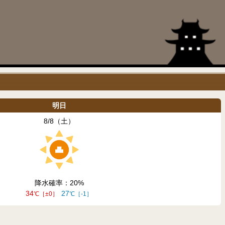
明日
8/8（土）
降水確率：20
34
27
±0
-1