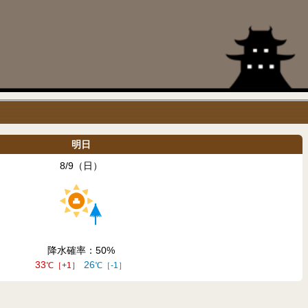
明日
8/9（日）
降水確率：50
33
26
+1
-1