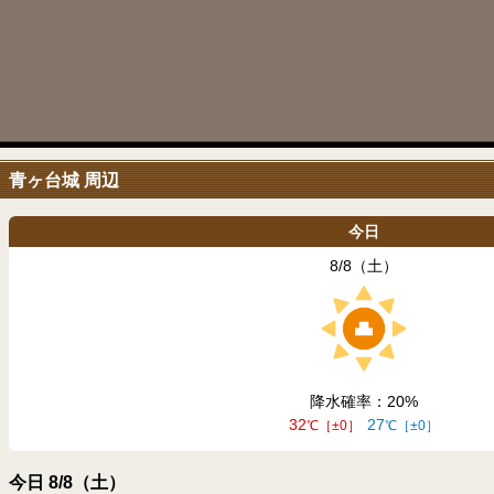
青ヶ台城 周辺
今日
8/8（土）
降水確率：20
32
27
±0
±0
今日 8/8（土）